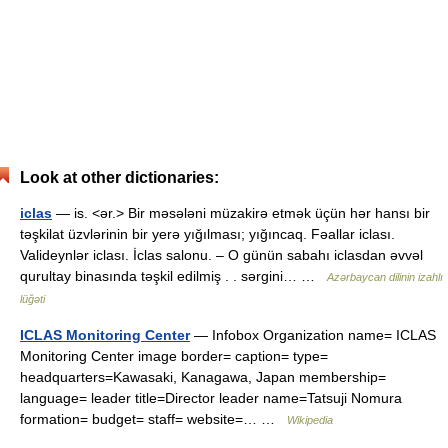
Look at other dictionaries:
iclas
— is. <ər.> Bir məsələni müzakirə etmək üçün hər hansı bir
təşkilat üzvlərinin bir yerə yığılması; yığıncaq. Fəallar iclası.
Valideynlər iclası. İclas salonu. – O günün sabahı iclasdan əvvəl
qurultay binasında təşkil edilmiş . . sərgini… …
Azərbaycan dilinin izahlı
lüğəti
ICLAS Monitoring Center
— Infobox Organization name= ICLAS
Monitoring Center image border= caption= type=
headquarters=Kawasaki, Kanagawa, Japan membership=
language= leader title=Director leader name=Tatsuji Nomura
formation= budget= staff= website=… …
Wikipedia