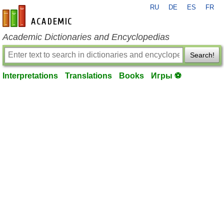
RU
DE
ES
FR
en-academic.com
Academic Dictionaries and Encyclopedias
Search!
Interpretations
Translations
Books
Игры ⚽