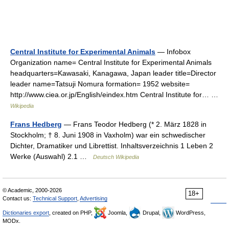
Central Institute for Experimental Animals
— Infobox
Organization name= Central Institute for Experimental Animals
headquarters=Kawasaki, Kanagawa, Japan leader title=Director
leader name=Tatsuji Nomura formation= 1952 website=
http://www.ciea.or.jp/English/eindex.htm Central Institute for… …
Wikipedia
Frans Hedberg
— Frans Teodor Hedberg (* 2. März 1828 in
Stockholm; † 8. Juni 1908 in Vaxholm) war ein schwedischer
Dichter, Dramatiker und Librettist. Inhaltsverzeichnis 1 Leben 2
Werke (Auswahl) 2.1 …
Deutsch Wikipedia
© Academic, 2000-2026
18+
Contact us:
Technical Support
,
Advertising
Dictionaries export
, created on PHP,
Joomla,
Drupal,
WordPress,
MODx.