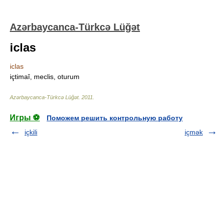
Azərbaycanca-Türkcə Lüğət
iclas
iclas
içtimaî, meclis, oturum
Azərbaycanca-Türkcə Lüğət
.
2011
.
Игры ⚽
Поможем решить контрольную работу
içkili
içmək