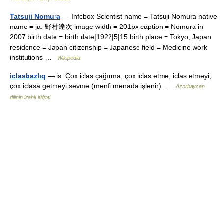
Tatsuji Nomura
— Infobox Scientist name = Tatsuji Nomura native
name = ja. 野村達次 image width = 201px caption = Nomura in
2007 birth date = birth date|1922|5|15 birth place = Tokyo, Japan
residence = Japan citizenship = Japanese field = Medicine work
institutions …
Wikipedia
iclasbazlıq
— is. Çox iclas çağırma, çox iclas etmə; iclas etməyi,
çox iclasa getməyi sevmə (mənfi mənada işlənir) …
Azərbaycan
dilinin izahlı lüğəti